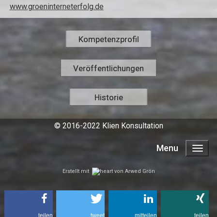
www.g
roeninterneterfolg.de
Kompetenzprofil
Veröffentlichungen
Historie
© 2016-2022 Klien Konsultation
Menu
Erstellt mit
von
Arwed Grön
teilen
tweet
mitteilen
teilen