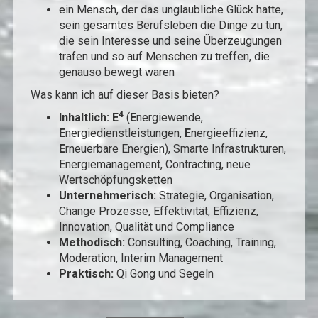
ein Mensch, der das unglaubliche Glück hatte,
sein gesamtes Berufsleben die Dinge zu tun,
die sein Interesse und seine Überzeugungen
trafen und so auf Menschen zu treffen, die
genauso bewegt waren
Was kann ich auf dieser Basis bieten?
4
Inhaltlich: E
(
E
nergiewende,
E
nergiedienstleistungen,
E
nergieeffizienz,
E
rneuerbare Energien), Smarte Infrastrukturen,
Energiemanagement, Contracting, neue
Wertschöpfungsketten
Unternehmerisch:
Strategie, Organisation,
Change Prozesse, Effektivität, Effizienz,
Innovation, Qualität und Compliance
Methodisch:
Consulting, Coaching, Training,
Moderation, Interim Management
Praktisch:
Qi Gong und Segeln