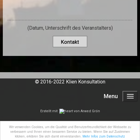
…………………………………………………………………………………………………………
(Datum, Unterschrift des Veranstalters)
Kontakt
© 2016-2022 Klien Konsultation
Menu
Erstellt mit
von
Arwed Grön
Wir verwenden Cookies, um die Qualität und Benutzerfreundlichkeit der Webseite zu
verbessern und Ihnen einen besseren Service zu bieten. Wenn Sie auf Zustimmen
klicken, erklären Sie sich damit einverstanden.
Mehr Infos zum Datenschutz
teilen
tweet
mitteilen
teilen
teile