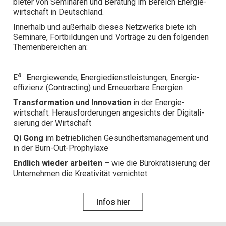
bieter von Seminaren und Beratung im Bereich Energie­
wirt­schaft in Deutschland.
Inner­halb und außerhalb dieses Netz­werks biete ich
Seminare, Fort­bildungen und Vorträge zu den folgenden
Themen­bereichen an:
4
E
:
E
nergiewende,
E
nergie­dienst­leistungen,
E
nergie­
effizienz (Contracting) und
E
rneuer­bare Energien
Trans­form­ation und Inno­vation
in der Energie­
wirtschaft: Heraus­forder­ungen angesichts der Digi­tali­
sierung der Wirt­schaft
Qi Gong
im betrieb­lichen Ge­sund­heits­manage­ment und
in der Burn-Out-Prophy­laxe
Endlich wieder ar­beiten
– wie die Bürokrati­sierung der
Unter­nehmen die Kre­ativität ver­nichtet.
Infos hier