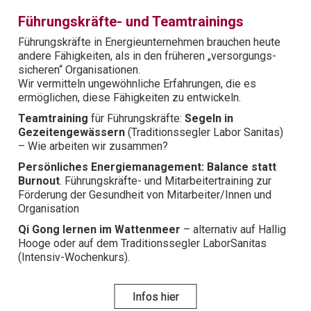
Führungskräfte- und Team­trainings
Führungskräfte in Ener­gie­unter­nehmen brauchen heute
andere Fähig­kei­ten, als in den früheren „ver­sorgungs­
sicheren“ Organi­sationen.
Wir vermitteln ungewöhnliche Er­fahr­ungen, die es
ermöglichen, diese Fähig­keiten zu ent­wickeln.
Teamtraining
für Führungskräfte:
Segeln in
Gezeitengewässern
(Traditionssegler Labor Sanitas)
– Wie arbeiten wir zusammen?
Persönliches Energie­manage­ment: Balance statt
Burnout
. Führungskräfte- und Mitarbeitertraining zur
Förderung der Gesundheit von Mitarbeiter/Innen und
Organisation
Qi Gong lernen im Wattenmeer
– alternativ auf Hallig
Hooge oder auf dem Traditionssegler LaborSanitas
(Intensiv-Wochenkurs).
Infos hier