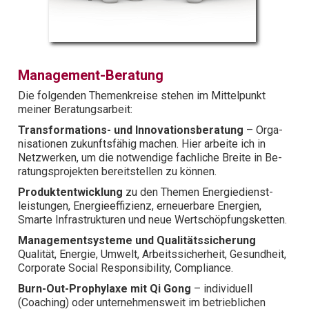
Management-Beratung
Die folgenden Themen­kreise stehen im Mittelpunkt
meiner Ber­atungs­ar­beit:
Trans­form­ations- und Inno­vations­beratung
– Orga­
nisa­tionen zu­kunftsfähig machen. Hier arbeite ich in
Netz­werken, um die notwendige fachliche Breite in Be­
ratungs­projekten bereit­stellen zu können.
Produkt­entwicklung
zu den Themen Energie­dienst­
leistungen, Energie­effizienz, erneuer­bare Energien,
Smarte Infra­strukt­uren und neue Wertschöpfungsketten.
Manage­ment­systeme und Quali­täts­sich­er­ung
Qualität, Energie, Umwelt, Arbeits­sicher­heit, Gesund­heit,
Corporate Social Respons­ibility, Compliance.
Burn-Out-Prophy­laxe mit Qi Gong
– indi­viduell
(Coaching) oder unter­nehmens­weit im be­trieb­lichen